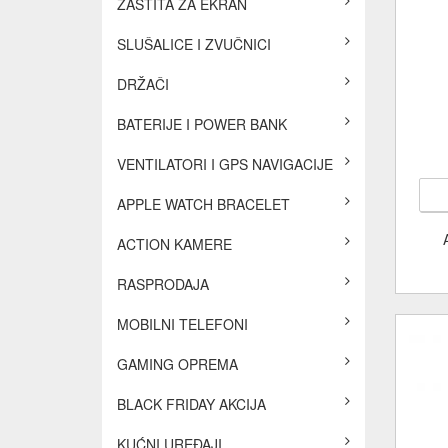
ZAŠTITA ZA EKRAN
SLUŠALICE I ZVUČNICI
DRŽAČI
BATERIJE I POWER BANK
VENTILATORI I GPS NAVIGACIJE
APPLE WATCH BRACELET
ACTION KAMERE
RASPRODAJA
MOBILNI TELEFONI
GAMING OPREMA
BLACK FRIDAY AKCIJA
KUĆNI UREĐAJI