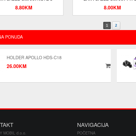
8.80KM
8.00KM
1
2
NA PONUDA
HOLDER APOLLO HDS-C18
26.00KM
TAKT
NAVIGACIJA
Y MOBIL d.o.o.
POČETNA