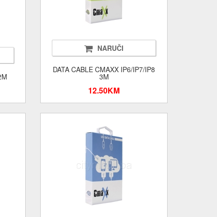
NARUČI
DATA CABLE CMAXX IP6/IP7/IP8
2M
3M
12.50KM