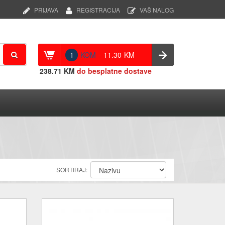
PRIJAVA
REGISTRACIJA
VAŠ NALOG
1
KOM
-
11.30
KM
238.71 KM
do besplatne dostave
SORTIRAJ: