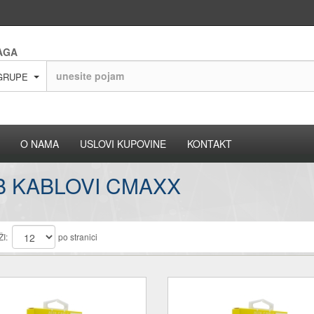
AGA
GRUPE
O NAMA
USLOVI KUPOVINE
KONTAKT
B KABLOVI CMAXX
I:
po stranici