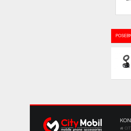
POSEB
KON
CIT