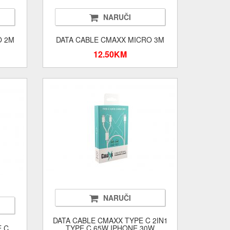
NARUČI
O 2M
DATA CABLE CMAXX MICRO 3M
12.50KM
NARUČI
DATA CABLE CMAXX TYPE C 2IN1
E C
TYPE C 65W IPHONE 30W