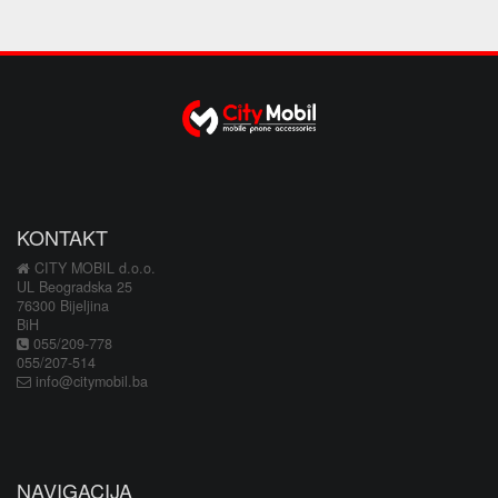
KONTAKT
CITY MOBIL d.o.o.
UL Beogradska 25
76300 Bijeljina
BiH
055/209-778
055/207-514
info@citymobil.ba
NAVIGACIJA