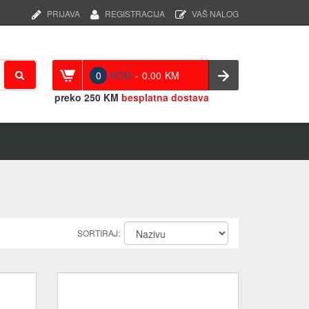
PRIJAVA
REGISTRACIJA
VAŠ NALOG
0
KOM
-
0.00
KM
preko
250 KM
besplatna dostava
SORTIRAJ: