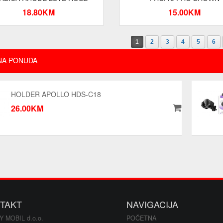
18.80KM
15.00KM
1
2
3
4
5
6
NA PONUDA
HOLDER APOLLO HDS-C18
26.00KM
TAKT
NAVIGACIJA
Y MOBIL d.o.o.
POČETNA