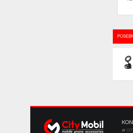
POSEB
KON
CIT