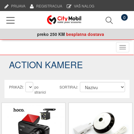
PRIJAVA
REGISTRACIJA
VAŠ NALOG
0
preko
250 KM
besplatna dostava
Naviga
ACTION KAMERE
PRIKAŽI:
po
SORTIRAJ:
stranici