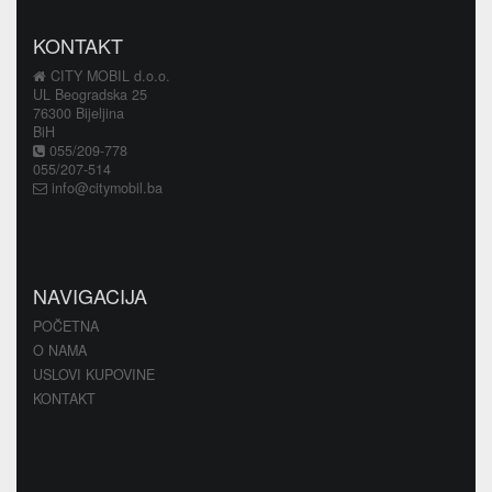
KONTAKT
CITY MOBIL d.o.o.
UL Beogradska 25
76300 Bijeljina
BiH
055/209-778
055/207-514
info@citymobil.ba
NAVIGACIJA
POČETNA
O NAMA
USLOVI KUPOVINE
KONTAKT