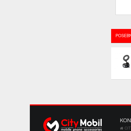
POSEB
KON
CIT