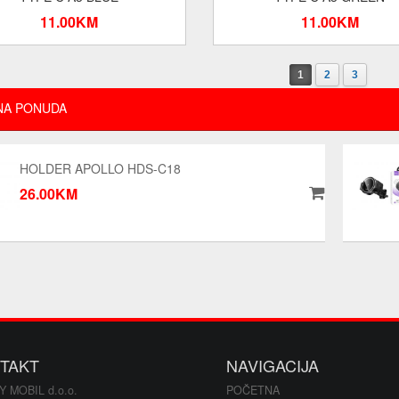
11.00KM
11.00KM
1
2
3
NA PONUDA
HOLDER APOLLO HDS-C18
26.00KM
TAKT
NAVIGACIJA
Y MOBIL d.o.o.
POČETNA