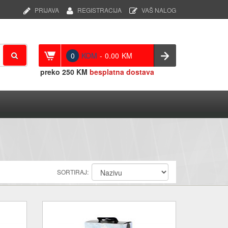
PRIJAVA
REGISTRACIJA
VAŠ NALOG
0
KOM
-
0.00
KM
preko
250 KM
besplatna dostava
SORTIRAJ: