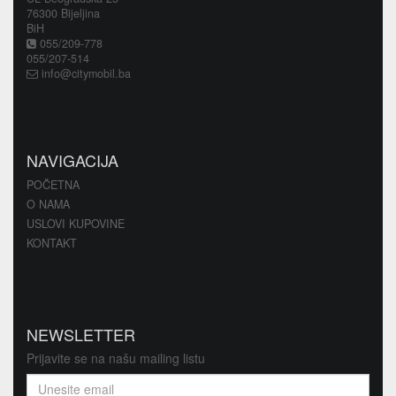
76300 Bijeljina
BiH
055/209-778
055/207-514
info@citymobil.ba
NAVIGACIJA
POČETNA
O NAMA
USLOVI KUPOVINE
KONTAKT
NEWSLETTER
Prijavite se na našu mailing listu