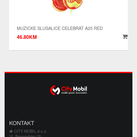
MUZICKE SLUSALICE CELEBRAT A25 RED
46.80KM
KONTAKT
CITY MOBIL d.o.o.
UL Beogradska 25