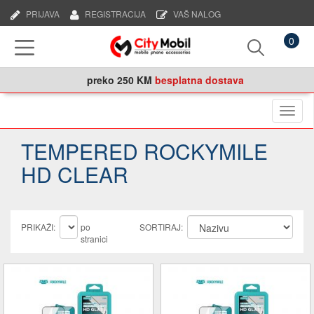
PRIJAVA
REGISTRACIJA
VAŠ NALOG
0
preko
250 KM
besplatna dostava
Naviga
TEMPERED ROCKYMILE
HD CLEAR
PRIKAŽI:
po
SORTIRAJ:
stranici