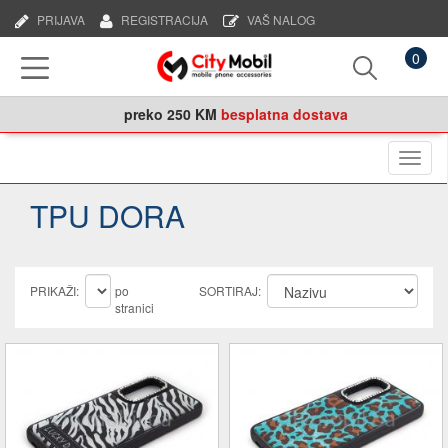
PRIJAVA
REGISTRACIJA
VAŠ NALOG
0
preko
250 KM
besplatna dostava
Naviga
TPU DORA
PRIKAŽI:
po
SORTIRAJ:
stranici