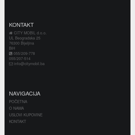
KONTAKT
CITY MOBIL d.o.o.
UL Beogradska 25
76300 Bijeljina
BiH
055/209-778
055/207-514
info@citymobil.ba
NAVIGACIJA
POČETNA
O NAMA
USLOVI KUPOVINE
KONTAKT