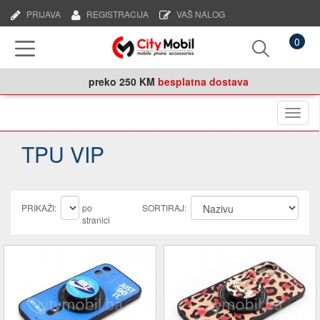
PRIJAVA
REGISTRACIJA
VAŠ NALOG
0
preko
250 KM
besplatna dostava
Naviga
TPU VIP
PRIKAŽI:
po
SORTIRAJ:
stranici