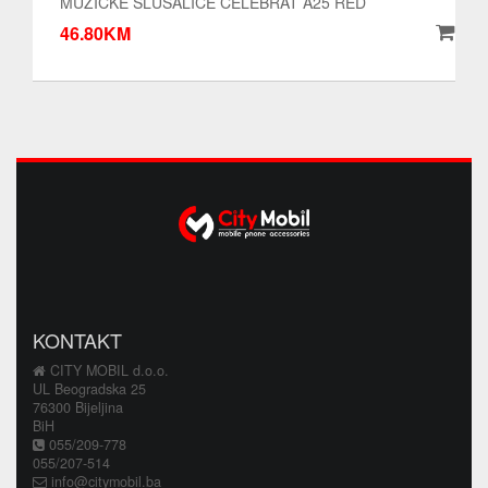
MUZICKE SLUSALICE CELEBRAT A25 RED
46.80KM
KONTAKT
CITY MOBIL d.o.o.
UL Beogradska 25
76300 Bijeljina
BiH
055/209-778
055/207-514
info@citymobil.ba