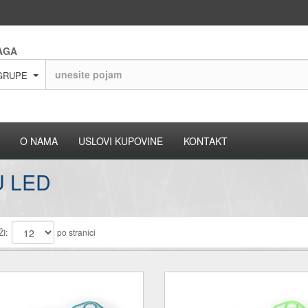
AGA
GRUPE
O NAMA
USLOVI KUPOVINE
KONTAKT
U LED
I:
po stranici