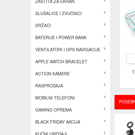
ZAŠTITA ZA EKRAN
SLUŠALICE I ZVUČNICI
DRŽAČI
BATERIJE I POWER BANK
VENTILATORI I GPS NAVIGACIJE
APPLE WATCH BRACELET
T
ACTION KAMERE
RASPRODAJA
MOBILNI TELEFONI
POSEB
GAMING OPREMA
BLACK FRIDAY AKCIJA
KUĆNI UREĐAJI