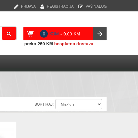
PRIJAVA
REGISTRACIJA
VAŠ NALOG
0
KOM
-
0.00
KM
preko
250 KM
besplatna dostava
SORTIRAJ: