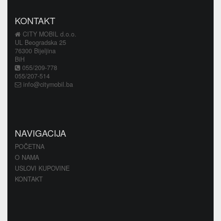
KONTAKT
CITY MOBIL d.o.o.
UL Beogradska 25
76300 Bijeljina
BiH
055/209-778
055/207-514
info@citymobil.ba
NAVIGACIJA
POČETNA
O NAMA
USLOVI KUPOVINE
KONTAKT