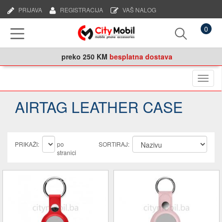
PRIJAVA
REGISTRACIJA
VAŠ NALOG
0
preko
250 KM
besplatna dostava
Naviga
AIRTAG LEATHER CASE
PRIKAŽI:
po
SORTIRAJ:
stranici