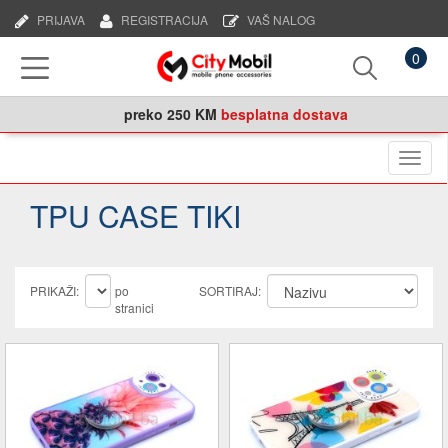
PRIJAVA
REGISTRACIJA
VAŠ NALOG
0
preko
250 KM
besplatna dostava
Naviga
TPU CASE TIKI
PRIKAŽI:
po
SORTIRAJ:
stranici