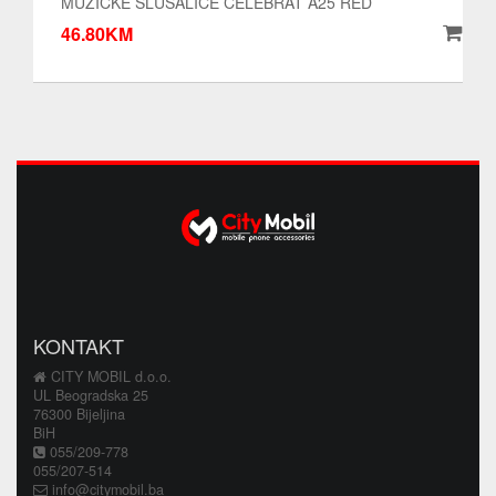
MUZICKE SLUSALICE CELEBRAT A25 RED
46.80KM
KONTAKT
CITY MOBIL d.o.o.
UL Beogradska 25
76300 Bijeljina
BiH
055/209-778
055/207-514
info@citymobil.ba